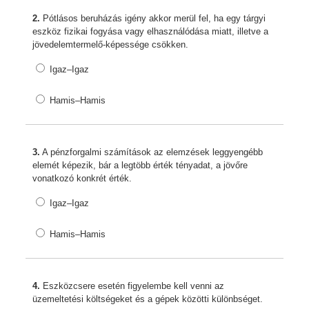
2.
Pótlásos beruházás igény akkor merül fel, ha egy tárgyi
eszköz fizikai fogyása vagy elhasználódása miatt, illetve a
jövedelemtermelő-képessége csökken.
Igaz–Igaz
Hamis–Hamis
3.
A pénzforgalmi számítások az elemzések leggyengébb
elemét képezik, bár a legtöbb érték tényadat, a jövőre
vonatkozó konkrét érték.
Igaz–Igaz
Hamis–Hamis
4.
Eszközcsere esetén figyelembe kell venni az
üzemeltetési költségeket és a gépek közötti különbséget.