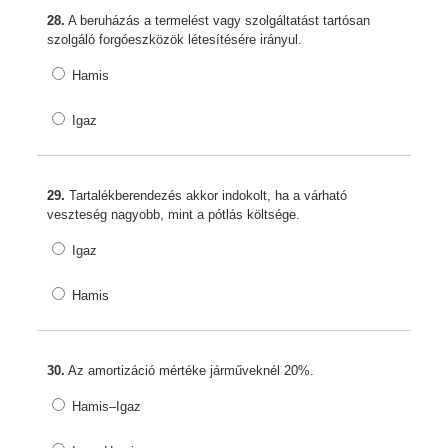
28.
A beruházás a termelést vagy szolgáltatást tartósan
szolgáló forgóeszközök létesítésére irányul.
Hamis
Igaz
29.
Tartalékberendezés akkor indokolt, ha a várható
veszteség nagyobb, mint a pótlás költsége.
Igaz
Hamis
30.
Az amortizáció mértéke járműveknél 20%.
Hamis–Igaz