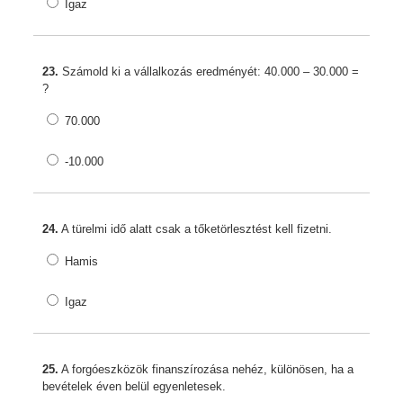
Igaz
23.
Számold ki a vállalkozás eredményét: 40.000 – 30.000 =
?
70.000
-10.000
24.
A türelmi idő alatt csak a tőketörlesztést kell fizetni.
Hamis
Igaz
25.
A forgóeszközök finanszírozása nehéz, különösen, ha a
bevételek éven belül egyenletesek.