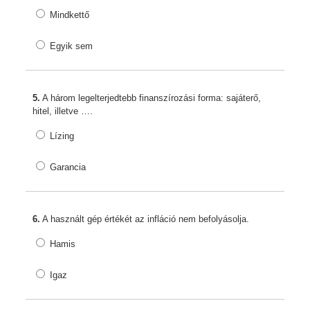
Mindkettő
Egyik sem
5.
A három legelterjedtebb finanszírozási forma: sajáterő,
hitel, illetve ….
Lízing
Garancia
6.
A használt gép értékét az infláció nem befolyásolja.
Hamis
Igaz