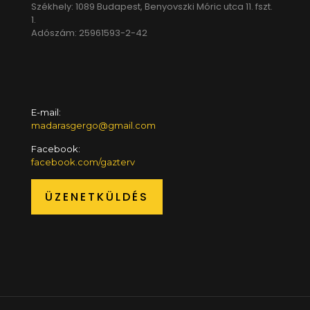
Székhely: 1089 Budapest, Benyovszki Móric utca 11. fszt.
1.
Adószám: 25961593-2-42
E-mail:
madarasgergo@gmail.com
Facebook:
facebook.com/gazterv
ÜZENETKÜLDÉS