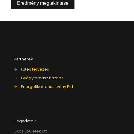
Eredmény megtekintése
Partnerek
→
Fűtés tervezés
→
Gyógytornász házhoz
→
Energetikai tanúsítvány Érd
Cégadatok
Okos Épületek Kft