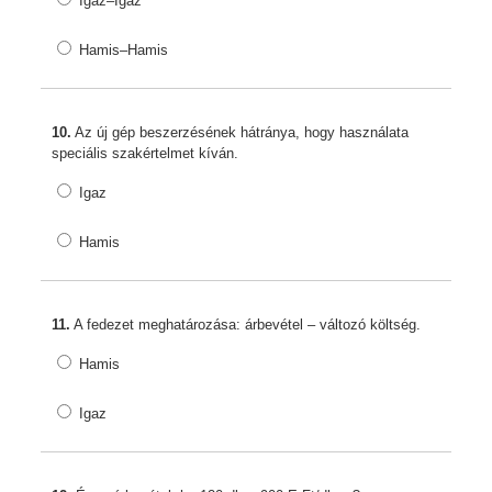
Igaz–Igaz
Hamis–Hamis
10.
Az új gép beszerzésének hátránya, hogy használata
speciális szakértelmet kíván.
Igaz
Hamis
11.
A fedezet meghatározása: árbevétel – változó költség.
Hamis
Igaz