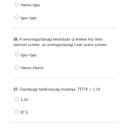
Hamis–Igaz
Igaz–Igaz
26.
A nemzetgazdasági beruházás új értéket hoz létre
nemzeti szinten, az üzemgazdasági csak üzemi szinten.
Igaz–Igaz
Hamis–Hamis
27.
Gazdasági hatékonyság mutatója: TÉ/TK = 1,14.
1,14
87,5