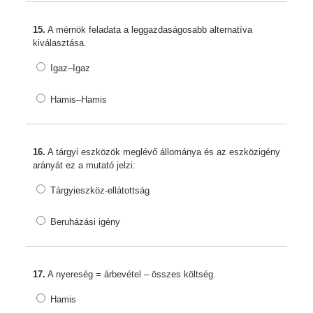
15.
A mérnök feladata a leggazdaságosabb alternatíva
kiválasztása.
Igaz–Igaz
Hamis–Hamis
16.
A tárgyi eszközök meglévő állománya és az eszközigény
arányát ez a mutató jelzi:
Tárgyieszköz-ellátottság
Beruházási igény
17.
A nyereség = árbevétel – összes költség.
Hamis