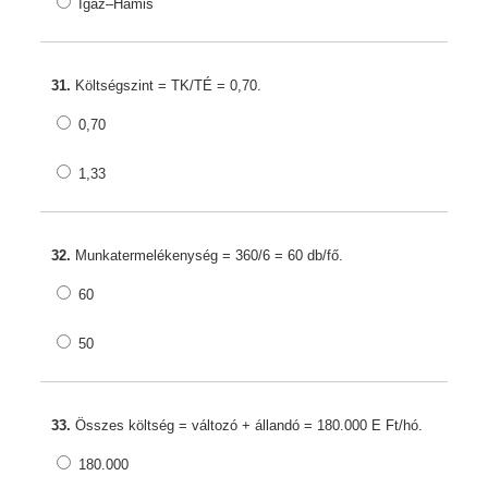
Igaz–Hamis
31.
Költségszint = TK/TÉ = 0,70.
0,70
1,33
32.
Munkatermelékenység = 360/6 = 60 db/fő.
60
50
33.
Összes költség = változó + állandó = 180.000 E Ft/hó.
180.000