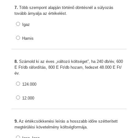
7.
Több szempont alapján történő döntésnél a súlyozás
tovább árnyalja az értékelést.
Igaz
Hamis
8.
Számold ki az éves „változó költséget”, ha 240 db/év, 600
E Ft/db ráfordítás, 800 E Ft/db hozam, fedezet 48.000 E Ft/
év.
124.000
12.000
9.
Az értékcsökkenési leírás a hosszabb időre szétterített
megtérülési követelmény költségformája.