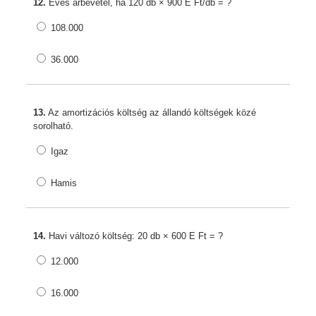
12.
Éves árbevétel, ha 120 db × 900 E Ft/db = ?
108.000
36.000
13.
Az amortizációs költség az állandó költségek közé
sorolható.
Igaz
Hamis
14.
Havi változó költség: 20 db × 600 E Ft = ?
12.000
16.000