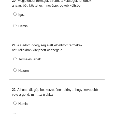
20.
Megjelenési formájuk szerint a költségek lehetnek:
anyag, bér, közteher, innováció, egyéb költség.
Igaz
Hamis
21.
Az adott időegység alatt előállított termékek
naturáliákban kifejezett összege a ….
Termelési érték
Hozam
22.
A használt gép beszerzésének előnye, hogy kevesebb
vele a gond, mint az újakkal.
Hamis