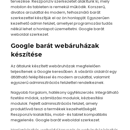
tervezése. Reszponzív szerkezetet alakítunk ki, mely
mobilon és tableten is remekül működik. Korszerű,
divatos arculattal és modern, felhasználó barát
szerkezettel készítjük el az ön honlapját. Egyszerűen
kezelhető admin felület, amellyel programozási tudás
nélkül lehet a honlapot üzemeltetni. Google barát
weboldal szerkezet.
Google barát webáruházak
készítése
Az általunk készített webáruházak megfelelően
teljesítenek a Google keresőben. A vásárlói oldalról egy
átlátható felépítéssel és modern arculattal, valamint
egyszerű adminisztrációs felülettel rendelkeznek.
Nagyobb forgalom, hatékony ügyfélszerzés. Integrálható
fizetési módok, számlázási modulok, kézbesítési
modulok. Fejlett adminisztrációs felület, amely
produktívvá teszi a termékek kezelhetőségét.
Reszponzív kialakítás, mobil- és tablet kompatibilis
megjelenés. Google barát weboldal szerkezet.
Honlapkészítés, weboldal tervezés és webáruház készítés