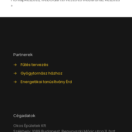
»
Partnerek
→
Fűtés tervezés
→
Gyógytornász házhoz
→
Energetikai tanúsítvány Érd
Cégadatok
Okos Épületek Kft
Székhely: 1089 Budapest, Benyovszki Móric utca 11. fszt.