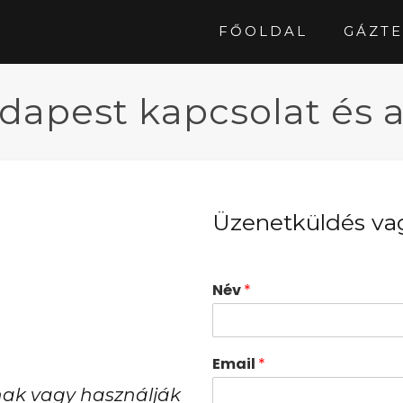
FŐOLDAL
GÁZTE
dapest kapcsolat és a
Üzenetküldés vag
Név
*
Email
*
anak vagy használják