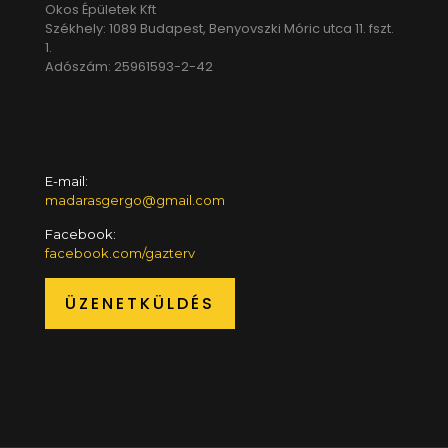
Okos Épületek Kft
Székhely: 1089 Budapest, Benyovszki Móric utca 11. fszt.
1.
Adószám: 25961593-2-42
E-mail:
madarasgergo@gmail.com
Facebook:
facebook.com/gazterv
ÜZENETKÜLDÉS