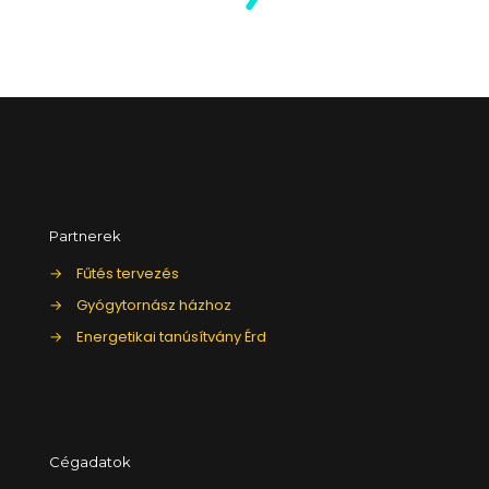
Partnerek
→
Fűtés tervezés
→
Gyógytornász házhoz
→
Energetikai tanúsítvány Érd
Cégadatok