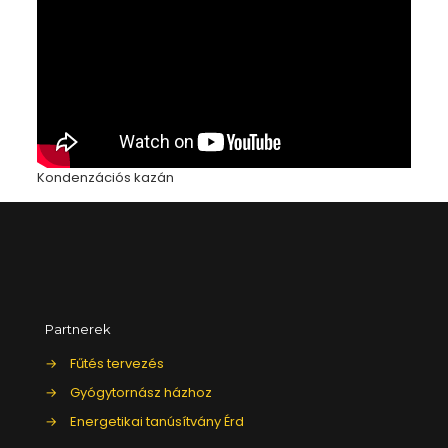
Kondenzációs kazán
Partnerek
→
Fűtés tervezés
→
Gyógytornász házhoz
→
Energetikai tanúsítvány Érd