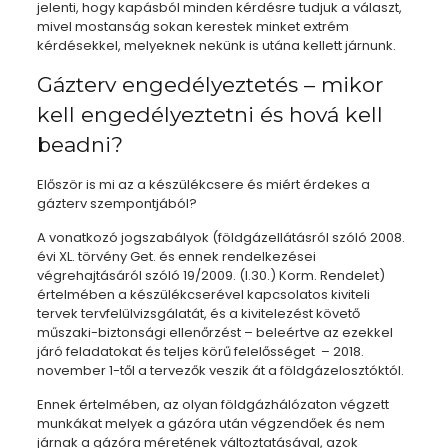
jelenti, hogy kapásból minden kérdésre tudjuk a választ,
mivel mostanság sokan kerestek minket extrém
kérdésekkel, melyeknek nekünk is utána kellett járnunk.
Gázterv engedélyeztetés – mikor
kell engedélyeztetni és hová kell
beadni?
Először is mi az a készülékcsere és miért érdekes a
gázterv szempontjából?
A vonatkozó jogszabályok (földgázellátásról szóló 2008.
évi XL. törvény Get. és ennek rendelkezései
végrehajtásáról szóló 19/2009. (I.30.) Korm. Rendelet)
értelmében a készülékcserével kapcsolatos kiviteli
tervek tervfelülvizsgálatát, és a kivitelezést követő
műszaki-biztonsági ellenőrzést – beleértve az ezekkel
járó feladatokat és teljes körű felelősséget – 2018.
november 1-től a tervezők veszik át a földgázelosztóktól.
Ennek értelmében, az olyan földgázhálózaton végzett
munkákat melyek a gázóra után végzendőek és nem
járnak a gázóra méretének változtatásával, azok