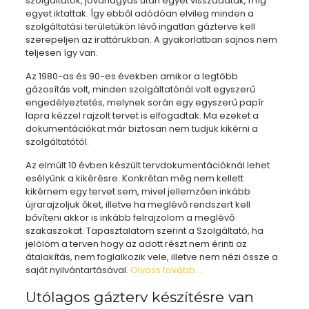
szolgáltatók, jóváhagyás után egyet visszaadtak, míg
egyet iktattak. Így ebből adódóan elvileg minden a
szolgáltatási területükön lévő ingatlan gázterve kell
szerepeljen az irattárukban. A gyakorlatban sajnos nem
teljesen így van.
Az 1980-as és 90-es években amikor a legtöbb
gázosítás volt, minden szolgáltatónál volt egyszerű
engedélyeztetés, melynek során egy egyszerű papír
lapra kézzel rajzolt tervet is elfogadtak. Ma ezeket a
dokumentációkat már biztosan nem tudjuk kikérni a
szolgáltatótól.
Az elmúlt 10 évben készült tervdokumentációknál lehet
esélyünk a kikérésre. Konkrétan még nem kellett
kikérnem egy tervet sem, mivel jellemzően inkább
újrarajzoljuk őket, illetve ha meglévő rendszert kell
bővíteni akkor is inkább felrajzolom a meglévő
szakaszokat. Tapasztalatom szerint a Szolgáltató, ha
jelölöm a terven hogy az adott részt nem érinti az
átalakítás, nem foglalkozik vele, illetve nem nézi össze a
saját nyilvántartásával.
Olvass tovább….
Utólagos gázterv készítésre van