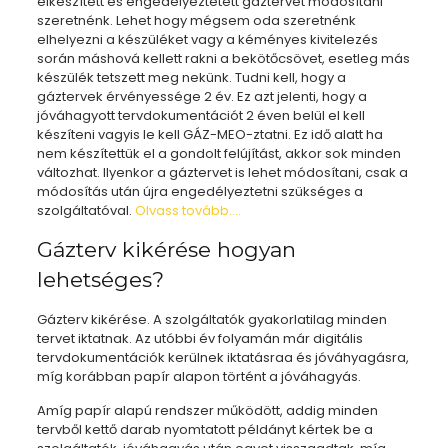
elkészített és engedélyeztetett gáztervet módosítani
szeretnénk. Lehet hogy mégsem oda szeretnénk
elhelyezni a készüléket vagy a kéményes kivitelezés
során máshová kellett rakni a bekötőcsövet, esetleg más
készülék tetszett meg nekünk. Tudni kell, hogy a
gáztervek érvényessége 2 év. Ez azt jelenti, hogy a
jóváhagyott tervdokumentációt 2 éven belül el kell
készíteni vagyis le kell GÁZ-MEO-ztatni. Ez idő alatt ha
nem készítettük el a gondolt felújítást, akkor sok minden
változhat. Ilyenkor a gáztervet is lehet módosítani, csak a
módosítás után újra engedélyeztetni szükséges a
szolgáltatóval.
Olvass tovább….
Gázterv kikérése hogyan
lehetséges?
Gázterv kikérése. A szolgáltatók gyakorlatilag minden
tervet iktatnak. Az utóbbi év folyamán már digitális
tervdokumentációk kerülnek iktatásraa és jóváhyagásra,
míg korábban papír alapon történt a jóváhagyás.
Amíg papír alapú rendszer működött, addig minden
tervből kettő darab nyomtatott példányt kértek be a