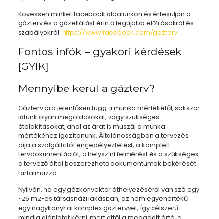
Kövessen minket facebook oldalunkon és értesüljön a
gázterv és a gázellátást érintő legújabb előírásokról és
szabályokról:
https://www.facebook.com/gazterv
Fontos infók – gyakori kérdések
[GYIK]
Mennyibe kerül a gázterv?
Gázterv ára jelentősen függ a munka mértékétől, sokszor
látunk olyan megoldásokat, vagy szükséges
átalakításokat, ahol az árat is muszáj a munka
mértékéhez igazítanunk. Általánosságban a tervezés
díja a szolgáltatói engedélyeztetést, a komplett
tervdokumentációt, a helyszíni felmérést és a szükséges
a tervező által beszerezhető dokumentumok bekérését
tartalmazza.
Nyilván, ha egy gázkonvektor áthelyezéséről van szó egy
~26 m2-es társasházi lakásban, az nem egyenértékű
egy nagykonyhai komplex gáztervvel, így célszerű
mindig ajánlatot kérni, mert ettől a megadott ártól a