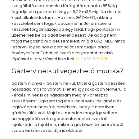
szolgáltató csak ennek a térfogatáramnak a 85%-ig
fogadja el a gázmérőt, vagyis 5,22 m3/h-ig. Na de már
kicsit elkalandoztam…. Ha nincs GÁZ-MEO, akkor a
készüléket sem fogják beüzemelni. Jellemzően a
készülék forgalmazója ad egy listát, hogy pontosan ki
üzemelheti be az adott berendezést. De addig nem
fogja megcsinálni a beüzemelést, míg a GÁZ-MEO nincs
lezárva. Így sajnos a garanciát sem tudjuk addig
érvényesíteni. Tehát célszerű a folyamatot az első
lépéssel a tervezéssel kezdeni.
OLVASS TOVÁBB…
Gázterv nélkül végezhető munka?
Gázterv hiánya – Gázterv nélkül. Mivel a gázterv készítés
hosszadalmas folyamat is lehet, így sokakban felmerül a
kérdés minek is csináltassam meg mikor lesz rá
szükségem? Úgysem fog ide kijönni senki aki átnézi és
legfőképpen nem fog emlékezni, hogy itt nem ilyen
gázkészülék volt. Majd azt mondom hogy így vettem…..
na nagyjából ezek a gondolatmenetek szoktak
lejátszódni a fejekben, mikor a gázkészülék csere kerül
szóba és a tervezés díja is előkerül.