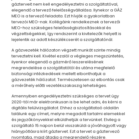
gázterveit nem kell engedélyeztetni a szolgáltatóval,
elegendő a tervező felelősségvállalása. Ilynekor a GÁZ
MEO is a tervező feladata. Ezt hívják a gyakorlatban
tervezói MEO-nak. Kollégáink rendelkeznek a tervezői
MEO-hoz szükséges felelősségbiztosításokkal és
végzettségekkel, így rendszerint a kivitelezők helyett is
lejelentik az adott készülékcserét a szolgáltatónál.
A gázvezeték hálózaton végzett munkát szinte mindig
terveztetni kell. Kivétel ezalól a végleges megszüntetés,
ilyenkor elegendő a gázmérő leszerelésének
megrendelése a szolgáltatótól és utána megfelelő
biztonsági intézkedések mellett elbonthatjuk a
gázvezeték hálózatot. Természetesen az elbontás csak
a mérőhely előtti vezetékszakaszig lehetséges.
Amennyiben engedélyeztetni szükséges a tervet úgy
2020-tól már elektronikusan is be lehet adni, és kérni a
digitális felülvizsgálatot. Ehhez a szolgáltataó oldalán
találunk egy címet, melyre megadott tartalmi elemekkel
és jegyzőkönyvekkel elküldhetjük a tervünket. Elvileg a
szolgáltató 15 napon belül visszaküldi a jóváhagyott vagy
hiánypótlásra kiírt gáztervet. Ezt a tervet a gáztervező
nyomtatja, majd átadja a megrendelő részére.