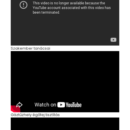
Szakember tanácsai
Gáztűzhely égőfej tisztítás