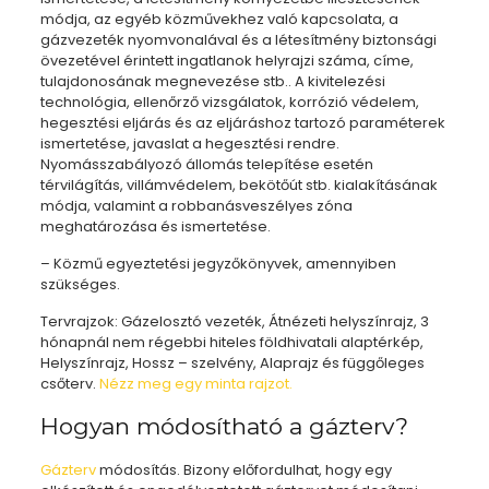
módja, az egyéb közművekhez való kapcsolata, a
gázvezeték nyomvonalával és a létesítmény biztonsági
övezetével érintett ingatlanok helyrajzi száma, címe,
tulajdonosának megnevezése stb.. A kivitelezési
technológia, ellenőrző vizsgálatok, korrózió védelem,
hegesztési eljárás és az eljáráshoz tartozó paraméterek
ismertetése, javaslat a hegesztési rendre.
Nyomásszabályozó állomás telepítése esetén
térvilágítás, villámvédelem, bekötőút stb. kialakításának
módja, valamint a robbanásveszélyes zóna
meghatározása és ismertetése.
– Közmű egyeztetési jegyzőkönyvek, amennyiben
szükséges.
Tervrajzok: Gázelosztó vezeték, Átnézeti helyszínrajz, 3
hónapnál nem régebbi hiteles földhivatali alaptérkép,
Helyszínrajz, Hossz – szelvény, Alaprajz és függőleges
csőterv.
Nézz meg egy minta rajzot.
Hogyan módosítható a gázterv?
Gázterv
módosítás. Bizony előfordulhat, hogy egy