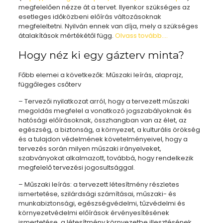
megfelelően nézze át a tervet. Ilyenkor szükséges az
esetleges időközbeni előírás változásoknak
megfeleltetni. Nyilván ennek van díja, mely a szükséges
átalakítások mértékétől függ.
Olvass tovább….
Hogy néz ki egy gázterv minta?
Főbb elemei a következők: Műszaki leírás, alaprajz,
függőleges csőterv
– Tervezői nyilatkozat arról, hogy a tervezett műszaki
megoldás megfelel a vonatkozó jogszabályoknak és
hatósági előírásoknak, összhangban van az élet, az
egészség, a biztonság, a környezet, a kulturális örökség
és a tulajdon védelmének követelményeivel, hogy a
tervezés során milyen műszaki irányelveket,
szabványokat alkalmazott, továbbá, hogy rendelkezik
megfelelő tervezési jogosultsággal.
– Műszaki leírás: a tervezett létesítmény részletes
ismertetése, szilárdsági számításai, műszaki- és
munkabiztonsági, egészségvédelmi, tűzvédelmi és
környezetvédelmi előírások érvényesítésének
ismertetése, a létesítmény környezetbe illesztésének