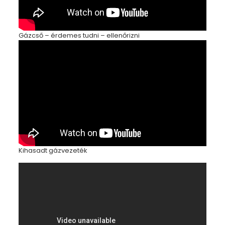
Gázcső – érdemes tudni – ellenőrizni
Kihasadt gázvezeték