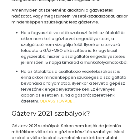
Amennyiben át szeretnénk alakítani a gázvezeték
hálózatot, vagy megszüntetni vezetékszakaszokat, akkor
mindenképpen szükségünk lesz gáztervre.
Ha a fogyasztói vezetékszakaszt érinti az átalakítás
akkor nem kell a gáztervet engedélyeztetni, a
szolgáltató nem vizsgálja felül. Ilyenkor a tervező
feladata a GÁZ-MEO elkészítése is. Ez egy kicsit
egyszerűbb, hiszen a szolgáltatói engedélyeztetés
jellemzően 15 napja kimarad a munkafolyamatokból.
Ha az átalakítás a csatlakozó vezetékszakaszt is
érinti akkor mindenképpen szükséges a szolgáltató
bevonása a folyamatba, ilyenkor a tervet a gépész
tervezőnek engedélyeztetnie kell. Ez érvényes
abban az esetben is, ha a gázórát szeretnénk
áttetetni.
OLVASS
TOVÁBB
…
Gázterv 2021 szabályok?
Gázterv 2021 szabályok. Sokan nem tudják de jelentős
mértékben változtak a gázterv készítés szabályai. Most
ezeket a változásokat szeretnénk nektek bemutatni