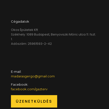
Cégadatok
Okos Épületek Kft
Székhely: 1089 Budapest, Benyovszki Móric utca 11. fszt.
1.
Adószám: 25961593-2-42
E-mail:
madarasgergo@gmail.com
Facebook:
facebook.com/gazterv
ÜZENETKÜLDÉS