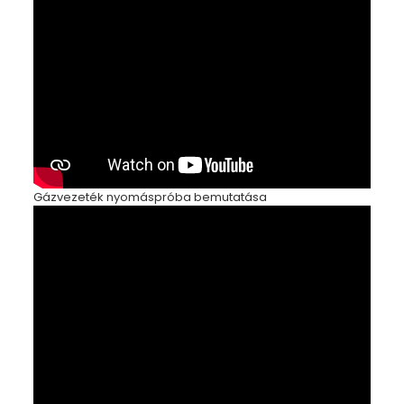
Gázvezeték nyomáspróba bemutatása