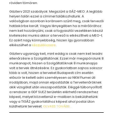
röviden tömören.
Gázterv 2021 szabályok: Megszűnt a GÁZ-MEO: A legtöbb
helyen talán ezzel a címmel találkozhatunk. A
valóságban azonban koránsem szűnt meg, csak tervezői
hatáskörbe került. Vagyis lényegében ha a mérőórához
nem kell hozzányúlni, csak a fogyasztói vezetéken készül
kivitelezési munka akkor a tervező is elkészítheti a MEO-t.
Ez azért nagy könnyebbség, hiszen így gyorsabban
elkészülhet a
készülékcsere
.
Gázterv ugyanúgy kell, mint eddig is csak nem kell leadni
ellenőrzésre a Szolgáltatónak: Ezzel már megspórolunk 8
munkanapot, hiszen a Szolgáltatóknak 8 munkanapja
volt a tervek átnézésére. Ez gyakorlatban sajnos sokszor
több is volt, hiszen a terveket Budapesti cím esetén
először le kellett adni személyesen az NKM Fiumei úti
irodájában, majd onnan elpostázták a Tervellenőröknek
akik vizsgálat után visszapostázták. Eléggé túlbonyolított
a rendszer a GDF SUEZ területén elérhető rendszerhez
képest, melyet közvetlenül e-mailben is beküldhetünk
vagy a TIGÁZ gyakorlatához képest ahol postai úton
küldhetünk terveket.
OLVASS TOVÁBB…