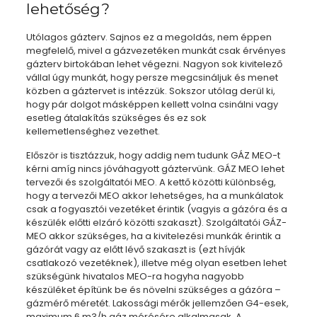
lehetőség?
Utólagos gázterv. Sajnos ez a megoldás, nem éppen
megfelelő, mivel a gázvezetéken munkát csak érvényes
gázterv birtokában lehet végezni. Nagyon sok kivitelező
vállal úgy munkát, hogy persze megcsináljuk és menet
közben a gáztervet is intézzük. Sokszor utólag derül ki,
hogy pár dolgot másképpen kellett volna csinálni vagy
esetleg átalakítás szükséges és ez sok
kellemetlenséghez vezethet.
Először is tisztázzuk, hogy addig nem tudunk GÁZ MEO-t
kérni amíg nincs jóváhagyott gáztervünk. GÁZ MEO lehet
tervezői és szolgáltatói MEO. A kettő közötti különbség,
hogy a tervezői MEO akkor lehetséges, ha a munkálatok
csak a fogyasztói vezetéket érintik (vagyis a gázóra és a
készülék előtti elzáró közötti szakaszt). Szolgáltatói GÁZ-
MEO akkor szükséges, ha a kivitelezési munkák érintik a
gázórát vagy az előtt lévő szakaszt is (ezt hívják
csatlakozó vezetéknek), illetve még olyan esetben lehet
szükségünk hivatalos MEO-ra hogyha nagyobb
készüléket építünk be és növelni szükséges a gázóra –
gázmérő méretét. Lakossági mérők jellemzően G4-esek,
maximum 6 m3/h gáz mérésére alkalmasak. A