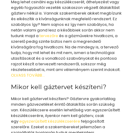
Meg lehet csinálni egy készülékcserét, áthelyezést vagy
egyéb fogyasztói vezeték szakaszon végzett átalakítást
gázterv nélkül is. Vannak szakemberek akiket megbízunk
és elkészítik a kívánságunknak megfelelő rendszert. Ez
szabályos így? Nem sajnos ez így nem szabályos, ha
netán valami gond lesz a későbbiek során akkor nem
tudunk majd a
tervezőre
és a gázművekre hivatkozni, a
szerelő pedig szinte biztos nem a megrendelő
kívánságára fog hivatkozni. Na de mindegy is, a tervező
tudja, hogy mit lehet és mit nem, ismeri a technológiai
utasításokat és a vonatkozó szabványokat és pontosa
rajzot készít a tervezett rendszerről, sokszor még
részletesebbet is, mint ami véleményem szerint indokolt.
OLVASS
TOVÁBB
…
Mikor kell gáztervet készíteni?
Mikor kell gáztervet készíteni? Gáztervre gyakorlatilag
minden gázvezetéket érintő átalakítás során szükség
van. Készülékcsere esetén lehetőség van egyszerűsített
készülékcserére, ilyenkor nem kell gázterv, csak
egy
egyszerűsített készülékcserére
feljogosított
szerelőre. Ezeket a szakembereket jellemzően a
szolgáltatók honlapján tudjuk megtekinteni.