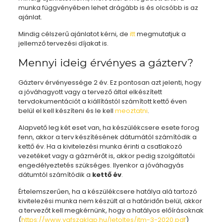
munka függvényében lehet drágább is és olcsóbb is az
ajánlat.
Mindig célszerű ajánlatot kérni, de
itt
megmutatjuk a
jellemző tervezési díjakat is.
Mennyi ideig érvényes a gázterv?
Gázterv érvényessége 2 év. Ez pontosan azt jelenti, hogy
a jóváhagyott vagy a tervező által elkészített
tervdokumentációt a kiállítástól számított kettő éven
belül el kell készíteni és le kell
meoztatni
.
Alapvető leg két eset van, ha készülékcsere esete forog
fenn, akkor a terv készítésének dátumától számítódik a
kettő év. Ha a kivitelezési munka érinti a csatlakozó
vezetéket vagy a gázmérőt is, akkor pedig szolgáltatói
engedélyeztetés szükséges. Ilyenkor a jóváhagyás
dátumtól számítódik a
kettő év
.
Értelemszerűen, ha a készülékcsere hatálya alá tartozó
kivitelezési munka nem készült al a határidőn belül, akkor
a tervezőt kell megkérnünk, hogy a hatályos előírásoknak
(
https://www.vgfszaklap.hu/letoltes/itm-3-2020.pdf
)