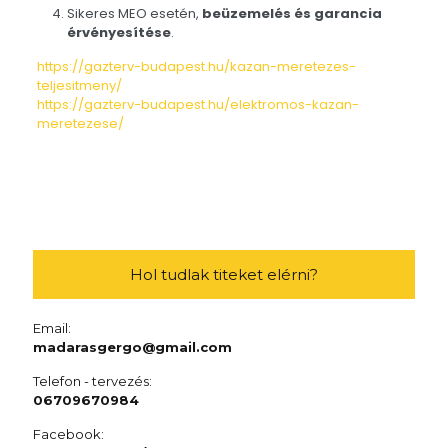
Sikeres MEO esetén,
beüzemelés és garancia
érvényesítése
.
https://gazterv-budapest.hu/kazan-meretezes-
teljesitmeny/
https://gazterv-budapest.hu/elektromos-kazan-
meretezese/
Hol tudlak titeket elérni?
Email:
madarasgergo@gmail.com
Telefon - tervezés:
06709670984
Facebook: