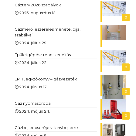
Gázterv 2026 szabályok
2025. augusztus 13.
0
Gázmérő leszerelés menete, díja,
szabályai
2024. július 29.
Épületgépész rendszerleírás
2024. július 22.
0
EPH Jegyzőkönyv – gázvezeték
2024. június 17.
0
Gáz nyomáspróba
2024. május 24.
0
Gázbojler cseréje villanybojlerre
2024. május 9.