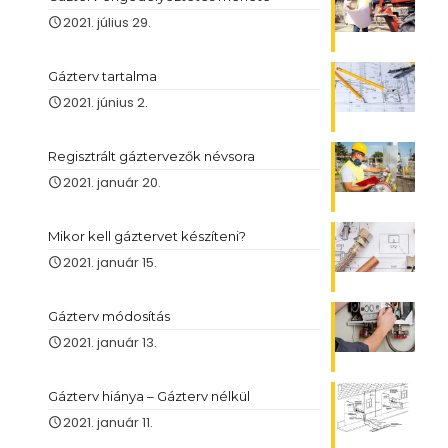
2021. július 29.
Gázterv tartalma
2021. június 2.
Regisztrált gáztervezők névsora
2021. január 20.
Mikor kell gáztervet készíteni?
2021. január 15.
Gázterv módosítás
2021. január 13.
Gázterv hiánya – Gázterv nélkül
2021. január 11.