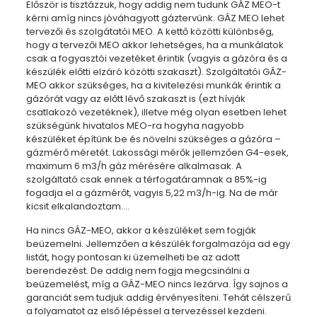
Először is tisztázzuk, hogy addig nem tudunk GÁZ MEO-t
kérni amíg nincs jóváhagyott gáztervünk. GÁZ MEO lehet
tervezői és szolgátatói MEO. A kettő közötti különbség,
hogy a tervezői MEO akkor lehetséges, ha a munkálatok
csak a fogyasztói vezetéket érintik (vagyis a gázóra és a
készülék előtti elzáró közötti szakaszt). Szolgáltatói GÁZ-
MEO akkor szükséges, ha a kivitelezési munkák érintik a
gázórát vagy az előtt lévő szakaszt is (ezt hívják
csatlakozó vezetéknek), illetve még olyan esetben lehet
szükségünk hivatalos MEO-ra hogyha nagyobb
készüléket építünk be és növelni szükséges a gázóra –
gázmérő méretét. Lakossági mérők jellemzően G4-esek,
maximum 6 m3/h gáz mérésére alkalmasak. A
szolgáltató csak ennek a térfogatáramnak a 85%-ig
fogadja el a gázmérőt, vagyis 5,22 m3/h-ig. Na de már
kicsit elkalandoztam….
Ha nincs GÁZ-MEO, akkor a készüléket sem fogják
beüzemelni. Jellemzően a készülék forgalmazója ad egy
listát, hogy pontosan ki üzemelheti be az adott
berendezést. De addig nem fogja megcsinálni a
beüzemelést, míg a GÁZ-MEO nincs lezárva. Így sajnos a
garanciát sem tudjuk addig érvényesíteni. Tehát célszerű
a folyamatot az első lépéssel a tervezéssel kezdeni.