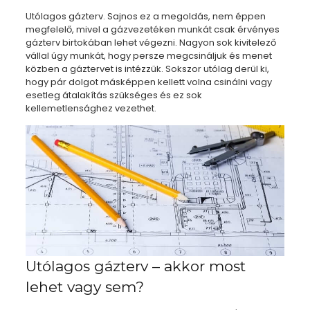
Utólagos gázterv. Sajnos ez a megoldás, nem éppen
megfelelő, mivel a gázvezetéken munkát csak érvényes
gázterv birtokában lehet végezni. Nagyon sok kivitelező
vállal úgy munkát, hogy persze megcsináljuk és menet
közben a gáztervet is intézzük. Sokszor utólag derül ki,
hogy pár dolgot másképpen kellett volna csinálni vagy
esetleg átalakítás szükséges és ez sok
kellemetlensághez vezethet.
Utólagos gázterv – akkor most
lehet vagy sem?