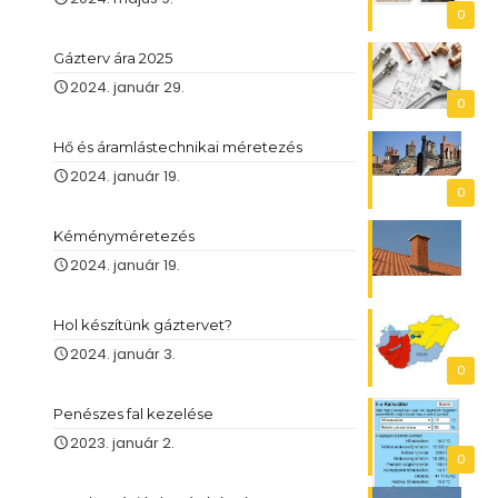
0
Gázterv ára 2025
2024. január 29.
0
Hő és áramlástechnikai méretezés
2024. január 19.
0
Kéményméretezés
2024. január 19.
Hol készítünk gáztervet?
2024. január 3.
0
Penészes fal kezelése
2023. január 2.
0