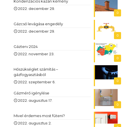
Kondenzációs kazán kémény
2022. december 29.
0
Gázcső levágása engedély
2022. december 29.
0
Gázterv 2024
2022. november 23.
0
Hőszükséglet számítás –
gázfogyasztásból
0
2022. szeptember 6.
Gázmérő igénylése
2022. augusztus 17.
0
Mivel érdemes most fűteni?
2022. augusztus 2.