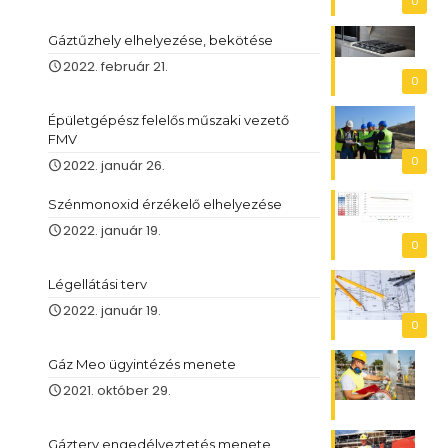
0
Gáztűzhely elhelyezése, bekötése
2022. február 21.
0
Épületgépész felelős műszaki vezető
FMV
0
2022. január 26.
Szénmonoxid érzékelő elhelyezése
2022. január 19.
0
Légellátási terv
2022. január 19.
0
Gáz Meo ügyintézés menete
2021. október 29.
Gázterv engedélyeztetés menete