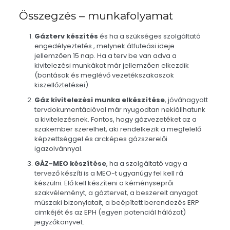
Összegzés – munkafolyamat
Gázterv készítés
és ha a szükséges szolgáltató
engedélyeztetés , melynek átfuteási ideje
jellemzően 15 nap. Ha a terv be van adva a
kivitelezési munkákat már jellemzően elkezdik
(bontások és meglévő vezetékszakaszok
kiszellőztetései)
Gáz kivitelezési munka elkészítése
, jóváhagyott
tervdokumentációval már nyugodtan nekiállhatunk
a kivitelezésnek. Fontos, hogy gázvezetéket az a
szakember szerelhet, aki rendelkezik a megfelelő
képzettséggel és arcképes gázszerelői
igazolvánnyal.
GÁZ-MEO készítése
, ha a szolgáltató vagy a
tervező készíti is a MEO-t ugyanúgy fel kell rá
készülni. Elő kell készíteni a kéményseprői
szakvéleményt, a gáztervet, a beszerelt anyagot
műszaki bizonylatait, a beépített berendezés ERP
cimkéjét és az EPH (egyen potenciál hálózat)
jegyzőkönyvet.