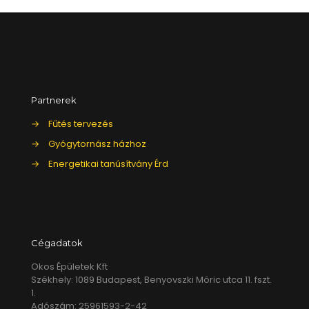
Partnerek
→
Fűtés tervezés
→
Gyógytornász házhoz
→
Energetikai tanúsítvány Érd
Cégadatok
Okos Épületek Kft
Székhely: 1089 Budapest, Benyovszki Móric utca 11. fszt.
1.
Adószám: 25961593-2-42