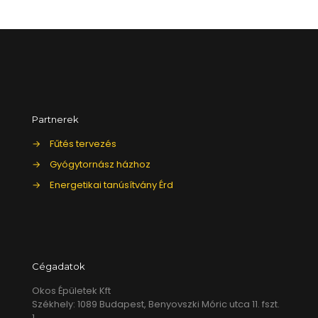
Partnerek
→
Fűtés tervezés
→
Gyógytornász házhoz
→
Energetikai tanúsítvány Érd
Cégadatok
Okos Épületek Kft
Székhely: 1089 Budapest, Benyovszki Móric utca 11. fszt.
1.