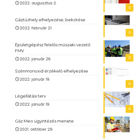
2022. augusztus 2.
0
Gáztűzhely elhelyezése, bekötése
2022. február 21.
0
Épületgépész felelős műszaki vezető
FMV
0
2022. január 26.
Szénmonoxid érzékelő elhelyezése
2022. január 19.
0
Légellátási terv
2022. január 19.
0
Gáz Meo ügyintézés menete
2021. október 29.