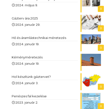
2024. május 9.
0
Gázterv ára 2025
2024. január 29.
0
Hő és áramlástechnikai méretezés
2024. január 19.
0
Kéményméretezés
2024. január 19.
Hol készítünk gáztervet?
2024. január 3.
0
Penészes fal kezelése
2023. január 2.
0