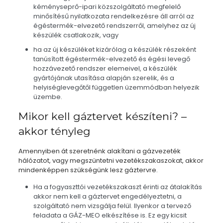
kéményseprő-ipari közszolgáltató megfelelő
minősítésű nyilatkozata rendelkezésre áll arról az
égéstermék-elvezető rendszerről, amelyhez az új
készülék csatlakozik, vagy
ha az új készüléket kizárólag a készülék részeként
tanúsított égéstermék-elvezető és égési levegő
hozzávezető rendszer elemeivel, a készülék
gyártójának utasítása alapján szerelik, és a
helyiséglevegőtől független üzemmódban helyezik
üzembe.
Mikor kell gáztervet készíteni? –
akkor tényleg
Amennyiben át szeretnénk alakítani a gázvezeték
hálózatot, vagy megszüntetni vezetékszakaszokat, akkor
mindenképpen szükségünk lesz gáztervre.
Ha a fogyaszttói vezetékszakaszt érinti az átalakítás
akkor nem kell a gáztervet engedélyeztetni, a
szolgáltató nem vizsgálja felül. Ilyenkor a tervező
feladata a GÁZ-MEO elkészítése is. Ez egy kicsit