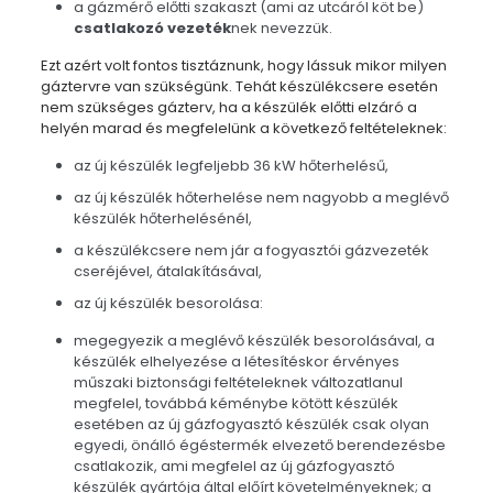
a gázmérő előtti szakaszt (ami az utcáról köt be)
csatlakozó vezeték
nek nevezzük.
Ezt azért volt fontos tisztáznunk, hogy lássuk mikor milyen
gáztervre van szükségünk. Tehát készülékcsere esetén
nem szükséges gázterv, ha a készülék előtti elzáró a
helyén marad és megfelelünk a következő feltételeknek:
az új készülék legfeljebb 36 kW hőterhelésű,
az új készülék hőterhelése nem nagyobb a meglévő
készülék hőterhelésénél,
a készülékcsere nem jár a fogyasztói gázvezeték
cseréjével, átalakításával,
az új készülék besorolása:
megegyezik a meglévő készülék besorolásával, a
készülék elhelyezése a létesítéskor érvényes
műszaki biztonsági feltételeknek változatlanul
megfelel, továbbá kéménybe kötött készülék
esetében az új gázfogyasztó készülék csak olyan
egyedi, önálló égéstermék elvezető berendezésbe
csatlakozik, ami megfelel az új gázfogyasztó
készülék gyártója által előírt követelményeknek; a