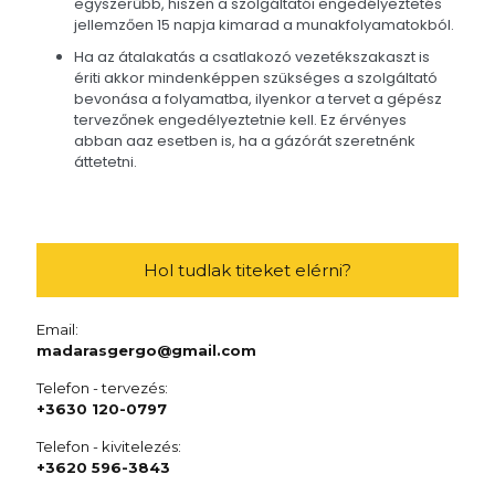
egyszerűbb, hiszen a szolgáltatói engedélyeztetés
jellemzően 15 napja kimarad a munakfolyamatokból.
Ha az átalakatás a csatlakozó vezetékszakaszt is
ériti akkor mindenképpen szükséges a szolgáltató
bevonása a folyamatba, ilyenkor a tervet a gépész
tervezőnek engedélyeztetnie kell. Ez érvényes
abban aaz esetben is, ha a gázórát szeretnénk
áttetetni.
Hol tudlak titeket elérni?
Email:
madarasgergo@gmail.com
Telefon - tervezés:
+3630 120-0797
Telefon - kivitelezés:
+3620 596-3843