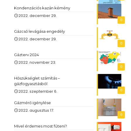
Kondenzációs kazán kémény
2022. december 29.
0
Gázcső levágása engedély
2022. december 29.
0
Gázterv 2024
2022. november 23.
0
Hőszükséglet számítás –
gázfogyasztásból
0
2022. szeptember 6.
Gázmérő igénylése
2022. augusztus 17.
0
Mivel érdemes most fűteni?