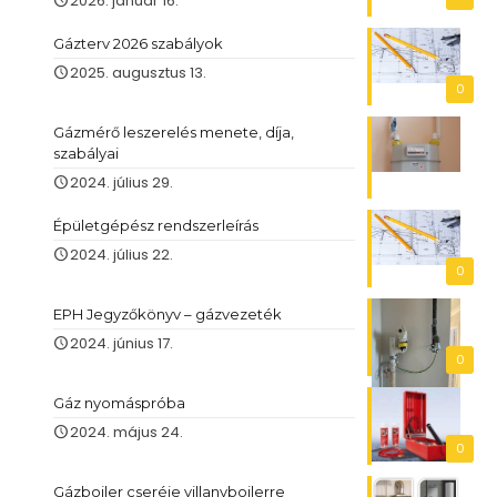
2026. január 16.
Gázterv 2026 szabályok
2025. augusztus 13.
0
Gázmérő leszerelés menete, díja,
szabályai
2024. július 29.
Épületgépész rendszerleírás
2024. július 22.
0
EPH Jegyzőkönyv – gázvezeték
2024. június 17.
0
Gáz nyomáspróba
2024. május 24.
0
Gázbojler cseréje villanybojlerre