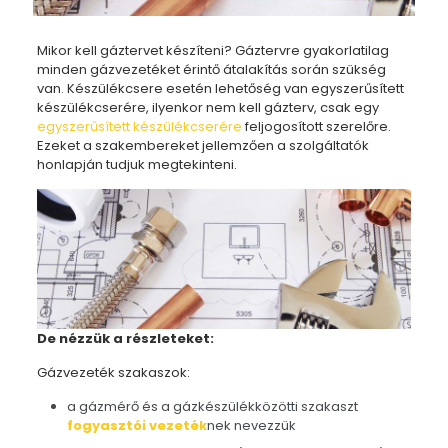
Mikor kell gáztervet készíteni? Gáztervre gyakorlatilag
minden gázvezetéket érintő átalakítás során szükség
van. Készülékcsere esetén lehetőség van egyszerűsített
készülékcserére, ilyenkor nem kell gázterv, csak egy
egyszerűsített készülékcserére
feljogosított szerelőre.
Ezeket a szakembereket jellemzően a szolgáltatók
honlapján tudjuk megtekinteni.
De nézzük a részleteket:
Gázvezeték szakaszok:
a gázmérő és a gázkészülékközötti szakaszt
fogyasztói vezeték
nek nevezzük