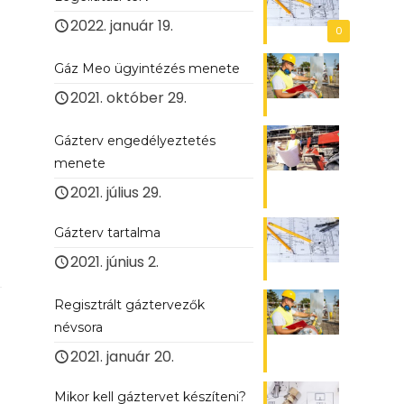
2022. január 19.
0
Gáz Meo ügyintézés menete
2021. október 29.
Gázterv engedélyeztetés
menete
2021. július 29.
Gázterv tartalma
2021. június 2.
Regisztrált gáztervezők
névsora
2021. január 20.
Mikor kell gáztervet készíteni?