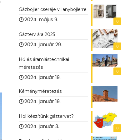
n
Gázbojler cseréje villanybojlerre
2024. május 9.
0
Gázterv ára 2025
2024. január 29.
0
Hő és áramlástechnikai
l
méretezés
0
2024. január 19.
Kéményméretezés
2024. január 19.
Hol készítünk gáztervet?
2024. január 3.
0