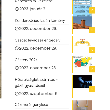
Penészes fal kezelése
2023. január 2.
0
Kondenzációs kazán kémény
2022. december 29.
0
Gázcső levágása engedély
2022. december 29.
0
Gázterv 2024
2022. november 23.
0
Hőszükséglet számítás –
gázfogyasztásból
0
2022. szeptember 6.
Gázmérő igénylése