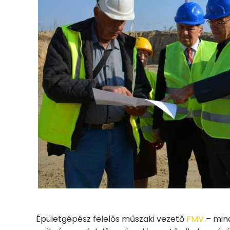
Épületgépész felelős műszaki vezető
FMV
– mind