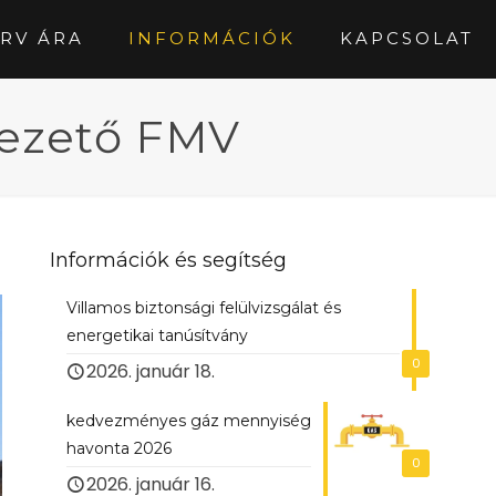
RV ÁRA
INFORMÁCIÓK
KAPCSOLAT
vezető FMV
Információk és segítség
Villamos biztonsági felülvizsgálat és
energetikai tanúsítvány
0
2026. január 18.
kedvezményes gáz mennyiség
havonta 2026
0
2026. január 16.