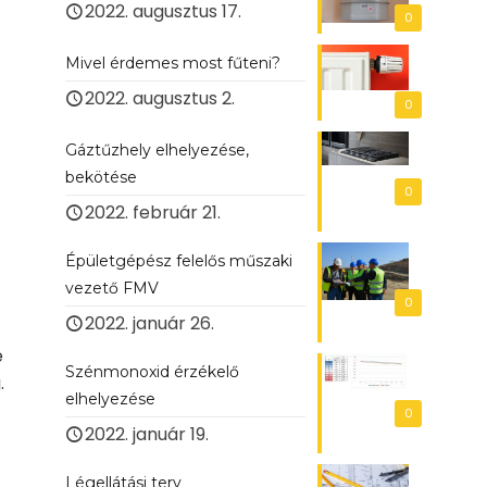
2022. augusztus 17.
0
Mivel érdemes most fűteni?
2022. augusztus 2.
0
Gáztűzhely elhelyezése,
bekötése
0
2022. február 21.
Épületgépész felelős műszaki
vezető FMV
0
2022. január 26.
e
Szénmonoxid érzékelő
.
elhelyezése
0
2022. január 19.
Légellátási terv