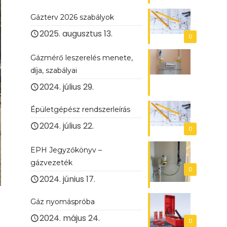
Gázterv 2026 szabályok
2025. augusztus 13.
0
Gázmérő leszerelés menete,
díja, szabályai
2024. július 29.
Épületgépész rendszerleírás
2024. július 22.
0
EPH Jegyzőkönyv –
gázvezeték
0
2024. június 17.
Gáz nyomáspróba
2024. május 24.
0