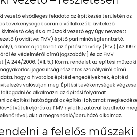
ki vezető elsődleges feladata az építkezés területén az
os tevékenységek során a vállalkozók: kivitelező
 kivitelező cég és a műszaki vezető egy úgy nevezett
vezető (rövidítve: FMV) építőipari minőségfenntartó,
), akinek a jogköreit az építési törvény (Étv.) [Az 1997.
ásáról és védelméről című jogszabály.] és az FMV
A 244/2006. (XII. 5.) Korm. rendelet az építési műszaki
kmagyakorlási jogosultság részletes szabályairól című
adata, hogy a hivatalos építési engedélyeknek, építési
vitelezés valósuljon meg. Építési tevékenységek végzése
 felfogadni és alkalmazni az építési folyamat
teni az építési hatóságnál az építési folyamat megkezdés
adás-átvételi eljárás az FMV nyilatkozatával kezdhető meg
ellenőrével, akit a megrendelő/beruházó alkalmaz.
endelni
a felelős műszaki