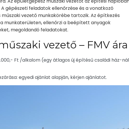
ra. Az épületgépész műszaki vezetőt az építési naplóba
 A gépészeti feladatok ellenőrzése és a vonatkozó
s műszaki vezető munkakörébe tartozik. Az építkezés
 a munkaterületen, ellenőrzi a beépített anyagok
eket, megoldandó feladatokat.
 műszaki vezető – FMV ára
000,- Ft /alkalom (egy átlagos új építésű családi ház-ná
ezárása: egyedi ajánlat alapján, kérjen ajánlatot.