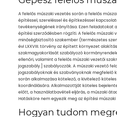
A felelős műszaki vezetés során a felelős műsza
építéssel, szereléssel és építkezéssel kapcsolat
tevékenységének irányítása. Ezen feladatokat a
építési szerződésben rögzíti. A felelős műszaki 
minőségbiztosító szakember (természetes személy
évi LXXVIII. törvény az épített környezet alakít
szakmagyakorlását szabályozó kormányrendelet [
ellenőri, valamint a felelős műszaki vezetői sza
jogszabály.] szabályozzák. A műszaki vezető fel
jogszabályoknak és szabványoknak megfelelő ki
során alkalmazása kötelező, a kivitelező köteles
koordinálására. Alkalmazottját köteles bejelen
előtt, a használatbavételi eljárás, a műszaki át
Hatásköre nem egyezik meg az építési műszaki 
Hogyan tudom
megr