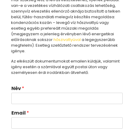
van-e a vezetékes vízhálózati csatlakozás lehetőség,
szennyvíz elvezetés ellenörző aknája biztosított a telken
belül, fűtés-használati melegvíz készítés megoldása:
kondenzációs kazán – levegő víz hőszivattyú vagy
esetleg egyéb prefereált műszaki megoldás
(megjegyzem a jelenleg érvényben lévő energetikai
előírásoknak sokszor
hőszivattyúval
a legegyszerűbb
megfelelni). Esetleg szellőztető rendszer tervezésének
igénye.
Az elkészült dokumentumokat emailen küldjük, valamint
igény esetén a számlával együtt postai úton vagy
személyesen érdi irodánkban átvehető.
Név
*
Email
*