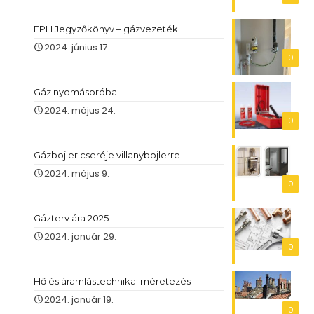
EPH Jegyzőkönyv – gázvezeték
2024. június 17.
0
Gáz nyomáspróba
2024. május 24.
0
Gázbojler cseréje villanybojlerre
2024. május 9.
0
Gázterv ára 2025
2024. január 29.
0
Hő és áramlástechnikai méretezés
2024. január 19.
0