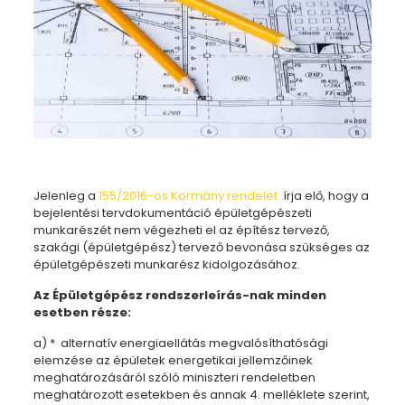
Jelenleg a
155/2016-os Kormány rendelet
írja elő, hogy a
bejelentési tervdokumentáció épületgépészeti
munkarészét nem végezheti el az építész tervező,
szakági (épületgépész) tervező bevonása szükséges az
épületgépészeti munkarész kidolgozásához.
Az Épületgépész rendszerleírás-nak minden
esetben része:
a) * alternatív energiaellátás megvalósíthatósági
elemzése az épületek energetikai jellemzőinek
meghatározásáról szóló miniszteri rendeletben
meghatározott esetekben és annak 4. melléklete szerint,