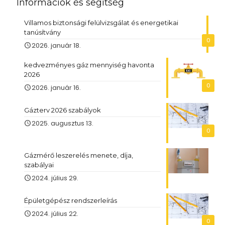
Információk és segítség
Villamos biztonsági felülvizsgálat és energetikai
tanúsítvány
0
2026. január 18.
kedvezményes gáz mennyiség havonta
2026
0
2026. január 16.
Gázterv 2026 szabályok
2025. augusztus 13.
0
Gázmérő leszerelés menete, díja,
szabályai
2024. július 29.
Épületgépész rendszerleírás
2024. július 22.
0