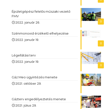
Épületgépész felelős műszaki vezető
FMV
0
2022. január 26.
Szénmonoxid érzékelő elhelyezése
2022. január 19.
0
Légellátási terv
2022. január 19.
0
Gáz Meo ügyintézés menete
2021. október 29.
Gázterv engedélyeztetés menete
2021. július 29.