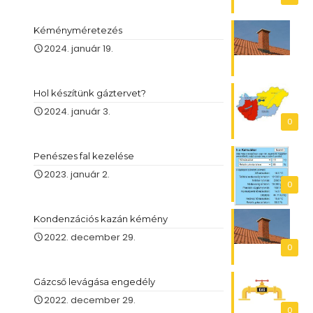
Kéményméretezés
2024. január 19.
Hol készítünk gáztervet?
2024. január 3.
0
Penészes fal kezelése
2023. január 2.
0
Kondenzációs kazán kémény
2022. december 29.
0
Gázcső levágása engedély
2022. december 29.
0