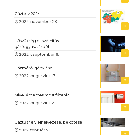
Gázterv 2024
2022. november 23.
0
Hőszükséglet számítás –
gázfogyasztásból
0
2022. szeptember 6.
Gázmérő igénylése
2022. augusztus 17.
0
Mivel érdemes most fűteni?
2022. augusztus 2.
0
Gáztűzhely elhelyezése, bekötése
2022. február 21.
0