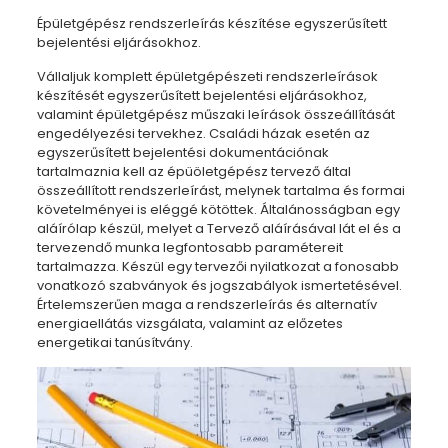
Épületgépész rendszerleírás készítése egyszerűsített
bejelentési eljárásokhoz.
Vállaljuk komplett épületgépészeti rendszerleírások
készítését egyszerűsített bejelentési eljárásokhoz,
valamint épületgépész műszaki leírások összeállítását
engedélyezési tervekhez. Családi házak esetén az
egyszerűsített bejelentési dokumentációnak
tartalmaznia kell az épüöletgépész tervező által
összeállított rendszerleírást, melynek tartalma és formai
követelményei is eléggé kötöttek. Általánosságban egy
aláírólap készül, melyet a Tervező aláírásával lát el és a
tervezendő munka legfontosabb paramétereit
tartalmazza. Készül egy tervezői nyilatkozat a fonosabb
vonatkozó szabványok és jogszabályok ismertetésével.
Értelemszerűen maga a rendszerleírás és alternatív
energiaellátás vizsgálata, valamint az előzetes
energetikai tanúsítvány.