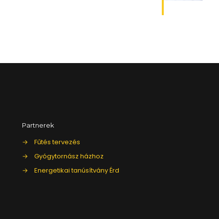
Partnerek
→
Fűtés tervezés
→
Gyógytornász házhoz
→
Energetikai tanúsítvány Érd