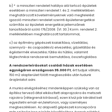
b) * a miniszteri rendelet hatálya alá tartozó épületek
esetében a miniszteri rendelet 1. és 2. mellékletében
meghatározott követelményeknek való megfelelést
igazoló miniszteri rendelet szerinti épületenergetikai
számítás az épületek energetikai jellemzőinek
tanúsításáról szóló 176/2008. (VI. 30.) Korm. rendelet 2.
mellékletében meghatározott tartalommal,
c) az építmény gépészeti kialakítása, vízellátási,
szennyvíz- és csapadékvíz elvezetési, gázellátási és
égéstermék elvezetési; fűtési és hűtési, valamint
légtechnikai rendszerek bemutatása, összefoglalása.
A rendszerleírásokat családi házak esetében
egységáron országosan 35.000 Ft
, ért tudjuk vállalni,
150 m2 alapterület fölött megbeszélés után tudunk
árajánlatot adni.
A munka elvégzéséhez mindenképpen szükség van az
építész tervező által elkészített alaprajzokra és metszeti
rajzokra (rétegrendi kiírással), ezen kívül pár kérdést kell
egyeztetni email-en,telefonon, vagy személyes
megbeszélésen. Az alapvető gépészeti koncepcióra
már szükség lesz a leírás készítéséhez, ilyenek például: