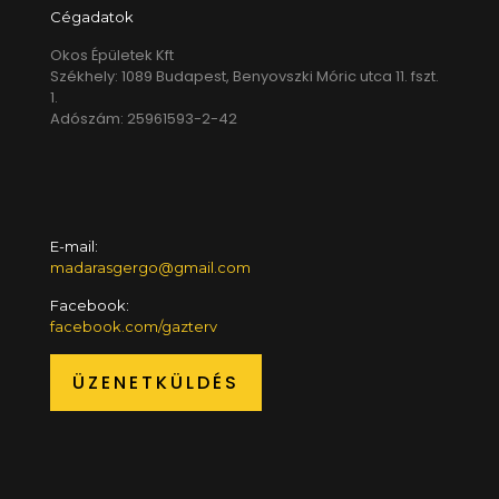
Cégadatok
Okos Épületek Kft
Székhely: 1089 Budapest, Benyovszki Móric utca 11. fszt.
1.
Adószám: 25961593-2-42
E-mail:
madarasgergo@gmail.com
Facebook:
facebook.com/gazterv
ÜZENETKÜLDÉS