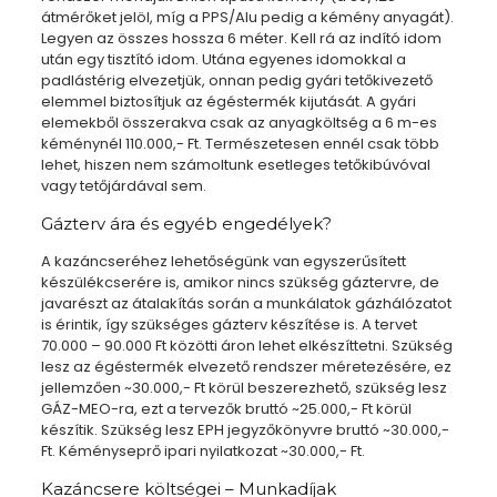
átmérőket jelöl, míg a PPS/Alu pedig a kémény anyagát).
Legyen az összes hossza 6 méter. Kell rá az indító idom
után egy tisztító idom. Utána egyenes idomokkal a
padlástérig elvezetjük, onnan pedig gyári tetőkivezető
elemmel biztosítjuk az égéstermék kijutását. A gyári
elemekből összerakva csak az anyagköltség a 6 m-es
kéménynél 110.000,- Ft. Természetesen ennél csak több
lehet, hiszen nem számoltunk esetleges tetőkibúvóval
vagy tetőjárdával sem.
Gázterv ára és egyéb engedélyek?
A kazáncseréhez lehetőségünk van egyszerűsített
készülékcserére is, amikor nincs szükség gáztervre, de
javarészt az átalakítás során a munkálatok gázhálózatot
is érintik, így szükséges gázterv készítése is. A tervet
70.000 – 90.000 Ft közötti áron lehet elkészíttetni. Szükség
lesz az égéstermék elvezető rendszer méretezésére, ez
jellemzően ~30.000,- Ft körül beszerezhető, szükség lesz
GÁZ-MEO-ra, ezt a tervezők bruttó ~25.000,- Ft körül
készítik. Szükség lesz EPH jegyzőkönyvre bruttó ~30.000,-
Ft. Kéményseprő ipari nyilatkozat ~30.000,- Ft.
Kazáncsere költségei – Munkadíjak