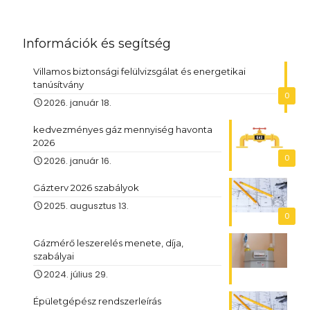
Információk és segítség
Villamos biztonsági felülvizsgálat és energetikai
tanúsítvány
0
2026. január 18.
kedvezményes gáz mennyiség havonta
2026
0
2026. január 16.
Gázterv 2026 szabályok
2025. augusztus 13.
0
Gázmérő leszerelés menete, díja,
szabályai
2024. július 29.
Épületgépész rendszerleírás