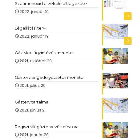
Szénmonoxid érzékelő elhelyezése
2022. január 19.
0
Légellátási terv
2022. január 19.
0
Gáz Meo ügyintézés menete
2021. október 29.
Gázterv engedélyeztetés menete
2021. július 29.
Gázterv tartalma
2021. június 2.
Regisztrált gáztervezők névsora
2021. január 20.