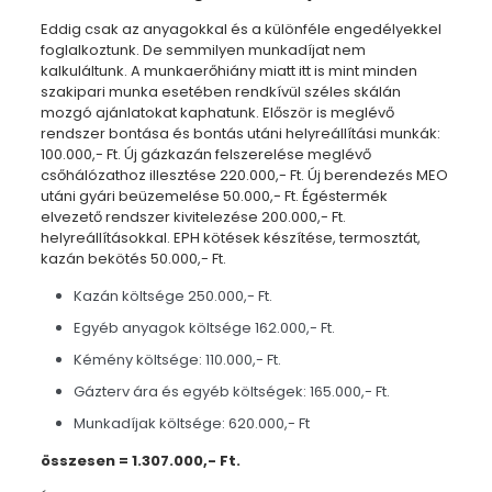
Eddig csak az anyagokkal és a különféle engedélyekkel
foglalkoztunk. De semmilyen munkadíjat nem
kalkuláltunk. A munkaerőhiány miatt itt is mint minden
szakipari munka esetében rendkívül széles skálán
mozgó ajánlatokat kaphatunk. Először is meglévő
rendszer bontása és bontás utáni helyreállítási munkák:
100.000,- Ft. Új gázkazán felszerelése meglévő
csőhálózathoz illesztése 220.000,- Ft. Új berendezés MEO
utáni gyári beüzemelése 50.000,- Ft. Égéstermék
elvezető rendszer kivitelezése 200.000,- Ft.
helyreállításokkal. EPH kötések készítése, termosztát,
kazán bekötés 50.000,- Ft.
Kazán költsége 250.000,- Ft.
Egyéb anyagok költsége 162.000,- Ft.
Kémény költsége: 110.000,- Ft.
Gázterv ára és egyéb költségek: 165.000,- Ft.
Munkadíjak költsége: 620.000,- Ft
összesen = 1.307.000,- Ft.