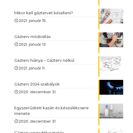
Mikor kell gáztervet készíteni?
2021. január 15.
Gázterv módosítás
2021. január 13.
Gázterv hiánya – Gázterv nélkül
2021. január 11.
Gázterv 2024 szabályok
2020. december 31.
Egyszerűsített kazán és készülékcsere
menete
2020. december 31.
Gázterv engedélyeztetés