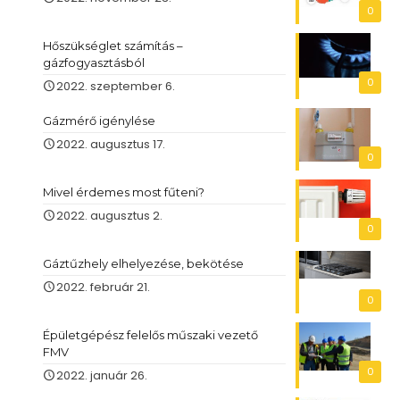
0
Hőszükséglet számítás –
gázfogyasztásból
0
2022. szeptember 6.
Gázmérő igénylése
2022. augusztus 17.
0
Mivel érdemes most fűteni?
2022. augusztus 2.
0
Gáztűzhely elhelyezése, bekötése
2022. február 21.
0
Épületgépész felelős műszaki vezető
FMV
0
2022. január 26.