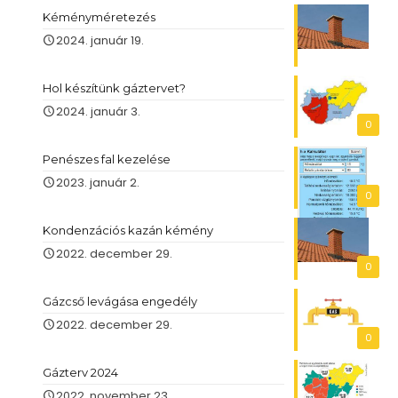
Kéményméretezés
2024. január 19.
Hol készítünk gáztervet?
2024. január 3.
0
Penészes fal kezelése
2023. január 2.
0
Kondenzációs kazán kémény
2022. december 29.
0
Gázcső levágása engedély
2022. december 29.
0
Gázterv 2024
2022. november 23.