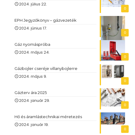
2024. július 22.
0
EPH Jegyzőkönyv – gázvezeték
2024. június 17.
0
Gáz nyomáspróba
2024. május 24.
0
Gázbojler cseréje villanybojlerre
2024. május 9.
0
Gázterv ára 2025
2024. január 29.
0
Hő és áramlástechnikai méretezés
2024. január 19.
0