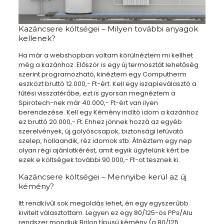
Kazáncsere költségei – Milyen további anyagok
kellenek?
Ha már a webshopban voltam körülnéztem mi kellhet
még a kazánhoz. Először is egy új termosztát lehetőség
szerint programozható, kinéztem egy Computherm
eszközt bruttó 12.000,- Ft-ért. Kell egy iszapleválasztó a
fűtési visszatérőbe, ezt is gyorsan megnéztem a
Spirotech-nek már 40.000,- Ft-ért van ilyen
berendezése. Kell egy Kémény indító idom a kazánhoz
ez bruttó 20.000,- Ft. Ehhez jönnek hozzá az egyéb
szerelvények, új golyóscsapok, biztonsági lefúvató
szelep, hollaandik, réz idomok stb. Átnéztem egy nep
olyan régi ajánlatkérést, amit egyik ügyfelünk kért be
ezek e költségek további 90.000,- Ft-ot tesznek ki.
Kazáncsere költségei – Mennyibe kerül az új
kémény?
Itt rendkívűl sok megoldás lehet, én egy egyszerűbb
kivitelt választottam. Legyen ez egy 80/125-ös PPs/Alu
rendszer mondjuk Brilon típusú kémény (a 80/125