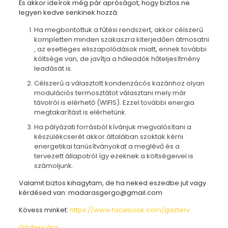
És akkor ideírok még pár apróságot, hogy biztos ne
legyen kedve senkinek hozzá:
Ha megbontottuk a fűtési rendszert, akkor célszerű
kompletten minden szakaszra kiterjedően átmosatni
, az esetleges eliszapolódások miatt, ennek további
költsége van, de javítja a hőleadók hőteljesítmény
leadását is.
Célszerű a választott kondenzácós kazánhoz olyan
modulációs termosztátot választani mely már
távolról is elérhető (WIFIS). Ezzel további energia
megtakarítást is elérhetünk.
Ha pályázati forrásból kívánjuk megvalósítani a
készülékcserét akkor általában szoktak kérni
energetikai tanúsítványokat a meglévő és a
tervezett állapotról így ezeknek a költségeivel is
számoljunk.
Valamit biztos kihagytam, de ha neked eszedbe jut vagy
kérdésed van:
madarasgergo@gmail.com
Kövess minket:
https://www.facebook.com/gazterv
Gázterv ára