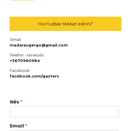
Hol tudlak titeket elérni?
Email:
madarasgergo@gmail.com
Telefon - tervezés:
+367
0960984
Facebook:
facebook.com/gazterv
Név
*
Email
*