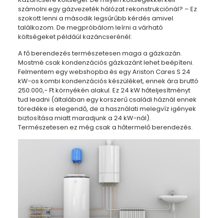
számolni egy gázvezeték hálózat rekonstrukciónál? – Ez
szokott lenni a második legsűrűbb kérdés amivel
találkozom. De megpróbálom leírni a várható
költségeket példáúl kazáncserénél:
A fő berendezés természetesen maga a gázkazán.
Mostmé csak kondenzációs gázkazánt lehet beépíteni.
Felmentem egy webshopba és egy Ariston Cares S 24
kW-os kombi kondenzációs készüléket, ennek ára bruttó
250.000,- Ft környékén alakul. Ez 24 kW hőteljesítményt
tud leadni (általában egy korszerű családi háznál ennek
töredéke is elegendő, de a használati melegvíz igények
biztosítása miatt maradjunk a 24 kW-nál).
Természetesen ez még csak a hőtermelő berendezés.