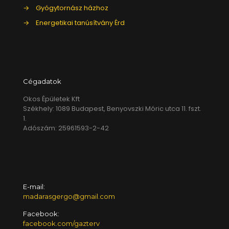
→
Gyógytornász házhoz
→
Energetikai tanúsítvány Érd
Cégadatok
Okos Épületek Kft
Székhely: 1089 Budapest, Benyovszki Móric utca 11. fszt.
1.
Adószám: 25961593-2-42
E-mail:
madarasgergo@gmail.com
Facebook:
facebook.com/gazterv