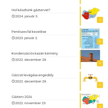
Hol készítünk gáztervet?
2024. január 3.
0
Penészes fal kezelése
2023. január 2.
0
Kondenzációs kazán kémény
2022. december 29.
0
Gázcső levágása engedély
2022. december 29.
0
Gázterv 2024
2022. november 23.
0