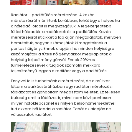
Radiátor – padlófűtés méretezése. A kazán
méretezésről már írtunk korábban, tehát úgy a helyes ha
a hőleadói oldalt is megvizsgáljuk. A legelterjedtebb
fűtési hőleadók: a radiátorok és a padlófűtés. Kazán
méretezésről írt cikket a lap alján megtaláljátok, melyben
bemutattuk, hogyan számoljátok ki magatoknak a
pontos hőigényt. Ennek alapján, ha minden helyiségre
kiszámoljátok a fűtési hőigényt akkor megkapjátok a
helyiség teljesítményigényét. Ennek 20%-os
túlméretezésével ki tudjáok számolni mekkora
teljesítményű legyen a raditáor vagy a padlófűtés.
Ennyivel le is tudhatnánk a méretezést, de a múltkor
láttam a barkácsárúházban egy radiátor méretezési
táblázatot és gondoltam megosztom veletek. Ez teljesen
butaság amit a táblázat ír, mivel nem közli pontosan
milyen hőfoklépcsőnél és milyen belső hőmérsékletnél
tud ekkora hőt leadni a radiátor. Tehát ez alapján ne
válasszatok radiátort.