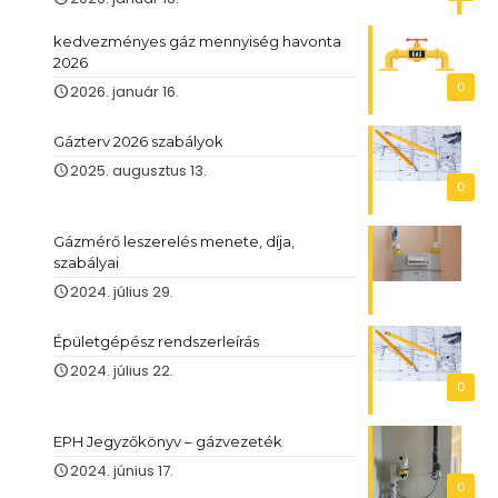
kedvezményes gáz mennyiség havonta
2026
0
2026. január 16.
Gázterv 2026 szabályok
2025. augusztus 13.
0
Gázmérő leszerelés menete, díja,
szabályai
2024. július 29.
Épületgépész rendszerleírás
2024. július 22.
0
EPH Jegyzőkönyv – gázvezeték
2024. június 17.
0