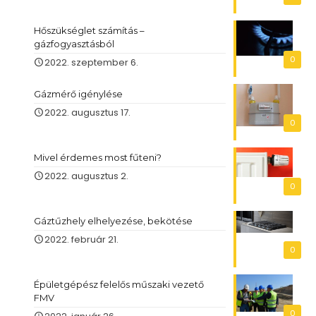
Hőszükséglet számítás –
gázfogyasztásból
0
2022. szeptember 6.
Gázmérő igénylése
2022. augusztus 17.
0
Mivel érdemes most fűteni?
2022. augusztus 2.
0
Gáztűzhely elhelyezése, bekötése
2022. február 21.
0
Épületgépész felelős műszaki vezető
FMV
0