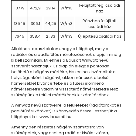
Felújított régi családi
13779
472,9
29,14
W/m3
ház
Részben felújított
13545
306,1
44,25
W/m3
családi ház
7645
358,4
21,33
W/m3
Új építésű családi ház
Általános tapasztalatom, hogy a hőigényt, mely a
radiátor és a padlófűtés méretezésének alapja, mindig
ki kell számítani. Mi ehhez a Bausoft Winwatt nevű
szofverét használjuk. Ez alapján eléggé pontosan
belőhető a hőigény mértéke, hiszen ha kiszámoltuk a
helyiségenkénti hőigényt, akkor már csak a belső
hőmérséklet kívánt értéke és a fűtési előrmenő
hőmérsékletre valamint visszatérő hőmérsékletre lesz
szükségünk a felület mértékének kiszámításához.
A winwatt nevű szoftverrel a felületeket (radiátorokat és
padlófűtési köröket) is könnyedén összeilleszhetjük a
hőigényekkel. www.bausoft.hu
Amennyiben részletes hőigény számításra van
szükségetek, vagy esetleg radiátor kiválasztásra,