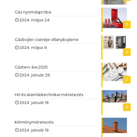
Gáz nyomáspróba
2024. május 24.
0
Gázbojler cseréje villanybojlerre
2024. május 9.
0
Gázterv ára 2025
2024. január 29.
0
Hő és áramlástechnikai méretezés
2024. január 19.
0
Kéményméretezés
2024. január 19.