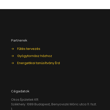
Partnerek
→
Fűtés tervezés
→
Gyógytornász házhoz
→
Energetikai tanúsítvány Érd
Cégadatok
Okos Épületek Kft
Székhely: 1089 Budapest, Benyovszki Móric utca 11. fszt.
1.