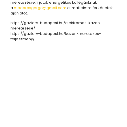
méretezésre, írjatok energetikus kollégánknak
a
madarasgergo@gmail.com
e-mail címre és kérjetek
ajánlatot.
https://gazterv-budapest.hu/elektromos-kazan-
meretezese/
https://gazterv-budapest.hu/kazan-meretezes-
teljesitmeny/