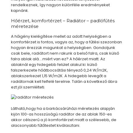
rendelkeznek, így nagyon különféle eredményeket
kapnánk.
Hőérzet, komfortérzet – Radiátor – padlófűtés
méretezése
A hőigény kielégítése mellet az adott helyiségben a
komfortérzet is fontos, vagyis az, hogy a fűtési szezonban
hogyan érezzük magunkat a helyiségben. Gondoljunk
csak bele, radiátort nem rakunk a belső falra, csak külső
falra ablak alá….miért van ez? A hőérzet miatt. Az
ablaknál egy hidegebb felület alakul ki: külső
falszerkezete hőátbocsátási tényező 0,24 W/m2K,
ablakszerkezet 1,15 W/m2K. A hidegebb levegőt a
radiátornak kell felfelé terelnie. Talán a következő ábra
ezt jól szemlélteti.
Látható,hogy ha a barkácsárúházi méretezés alapján
kijön 100-as hosszúságú radiátor de az ablak 150-es
akkor célszerű a jó komfortérzet miatt a szélesebb, de
alacsonyabb fűtőtestet kiválasztani.