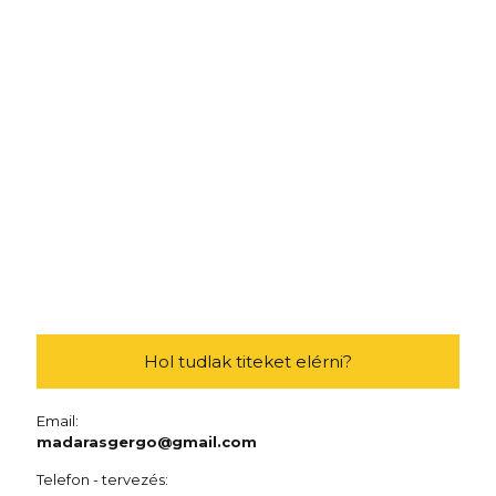
Hol tudlak titeket elérni?
Email:
madarasgergo@gmail.com
Telefon - tervezés: