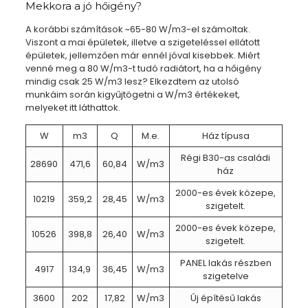
Mekkora a jó hőigény?
A korábbi számítások ~65-80 W/m3-el számoltak.
Viszont a mai épületek, illetve a szigeteléssel ellátott
épületek, jellemzően már ennél jóval kisebbek. Miért
venné meg a 80 W/m3-t tudó radiátort, ha a hőigény
mindig csak 25 W/m3 lesz? Elkezdtem az utolsó
munkáim során kigyűjtögetni a W/m3 értékeket,
melyeket itt láthattok.
W
m3
Q
M.e.
Ház típusa
Régi B30-as családi
28690
471,6
60,84
W/m3
ház
2000-es évek közepe,
10219
359,2
28,45
W/m3
szigetelt.
2000-es évek közepe,
10526
398,8
26,40
W/m3
szigetelt.
PANEL lakás részben
4917
134,9
36,45
W/m3
szigetelve
3600
202
17,82
W/m3
Új építésű lakás