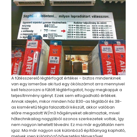
A fűtésszerelő légtérfogat értékei – biztos mindenkinek
van egy ismerőse aki tud egy ökölszámot arra mennyivel
kell felszorozni a fűtött légtérfogatot, hogy megkapjuk a
teljesítmmény igényt. Ezek sem elfogadható értékek.
Annak idején, mikor minden ház B30-as téglából és 38-
as kisméretű tégla falazatból készült, akkor valóban
előre megadott W/m3 hőigényeket alkalmaztak, mivel
hőtechnikailag nagyjából azonos szerkezetek voltak, így
nem nagyon lehetett tévedni. Ez ma már egyáltalán nem
igaz. Ma már nagyon sok különböző építőanyag kapható,
melyek igen különböző hővezetési tényezővel