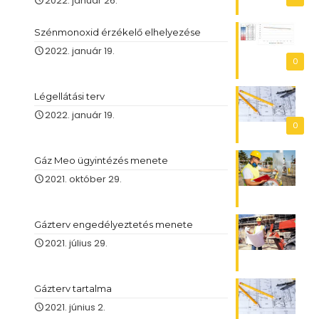
2022. január 26.
Szénmonoxid érzékelő elhelyezése
2022. január 19.
0
Légellátási terv
2022. január 19.
0
Gáz Meo ügyintézés menete
2021. október 29.
Gázterv engedélyeztetés menete
2021. július 29.
Gázterv tartalma
2021. június 2.